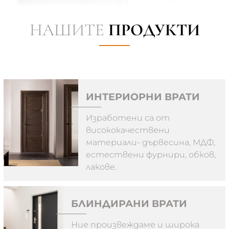
НАШИТЕ
ПРОДУКТИ
ИНТЕРИОРНИ ВРАТИ
Изработени са от
висококачествени
материали- дървесина, МДФ,
естествени фурнири, обков,
лакове.
БЛИНДИРАНИ ВРАТИ
Ние произвеждаме и широка