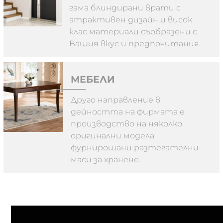
гама блиндирани врати с
атрактивен дизайн и висок
клас материали съобразени с
Вашия вкус и предпочитания.
МЕБЕЛИ
Друго направление в
дейността на фирмата е
производство на няколко
оригинални модела
фурнирошани разтегателни
маси за хранене.