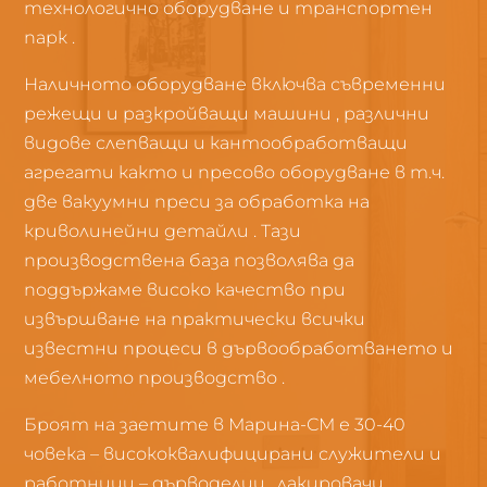
технологично оборудване и транспортен
парк .
Наличното оборудване включва съвременни
режещи и разкройващи машини , различни
видове слепващи и кантообработващи
агрегати както и пресово оборудване в т.ч.
две вакуумни преси за обработка на
криволинейни детайли . Тази
производствена база позволява да
поддържаме високо качество при
извършване на практически всички
известни процеси в дървообработването и
мебелното производство .
Броят на заетите в Марина-СМ е 30-40
човека – висококвалифицирани служители и
работници – дърводелци , лакировачи ,